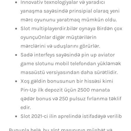
İnnovativ texnologiyalar və yaradıcı
yanaşma sayəsində prinsipial olaraq yeni
mərc oyununu yaratmaq mümkün oldu.
Slot multiplayerdir.bilər oynaya Birdən çox
oyunçuOnlar digər müştərilərin
mərclərini və uduşlarını görürlər.
Sadə interfeys sayəsində pin up aviator
game slotunu mobil telefondan yükləmək
masaüstü versiyasından daha sürətlidir.
Xoş gəldin bonusunun bir hissəsi kimi
Pin-Up ilk depozit üçün 2500 manata
qədər bonus və 250 pulsuz fırlanma təklif
edir.
Slot 2021-ci ilin aprelində istifadəyə verilib
Bununla belə, bu slot maşınının müsbət və