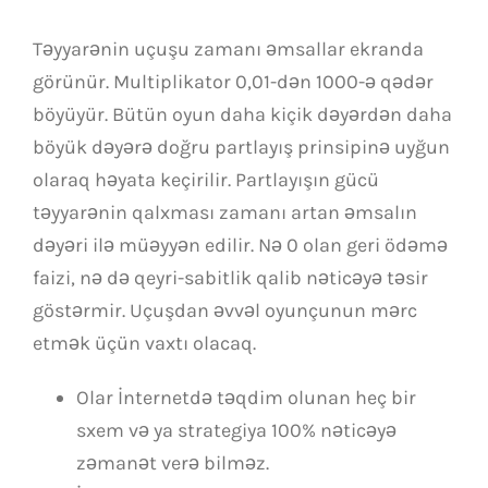
Təyyarənin uçuşu zamanı əmsallar ekranda
görünür. Multiplikator 0,01-dən 1000-ə qədər
böyüyür. Bütün oyun daha kiçik dəyərdən daha
böyük dəyərə doğru partlayış prinsipinə uyğun
olaraq həyata keçirilir. Partlayışın gücü
təyyarənin qalxması zamanı artan əmsalın
dəyəri ilə müəyyən edilir. Nə 0 olan geri ödəmə
faizi, nə də qeyri-sabitlik qalib nəticəyə təsir
göstərmir. Uçuşdan əvvəl oyunçunun mərc
etmək üçün vaxtı olacaq.
Olar İnternetdə təqdim olunan heç bir
sxem və ya strategiya 100% nəticəyə
zəmanət verə bilməz.