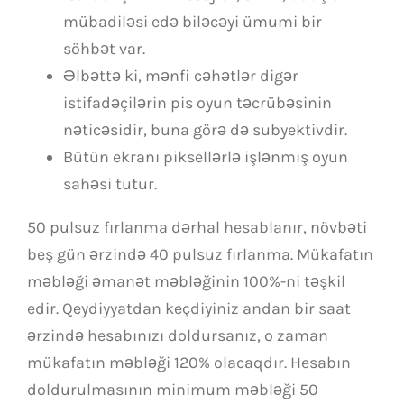
mübadiləsi edə biləcəyi ümumi bir
söhbət var.
Əlbəttə ki, mənfi cəhətlər digər
istifadəçilərin pis oyun təcrübəsinin
nəticəsidir, buna görə də subyektivdir.
Bütün ekranı piksellərlə işlənmiş oyun
sahəsi tutur.
50 pulsuz fırlanma dərhal hesablanır, növbəti
beş gün ərzində 40 pulsuz fırlanma. Mükafatın
məbləği əmanət məbləğinin 100%-ni təşkil
edir. Qeydiyyatdan keçdiyiniz andan bir saat
ərzində hesabınızı doldursanız, o zaman
mükafatın məbləği 120% olacaqdır. Hesabın
doldurulmasının minimum məbləği 50