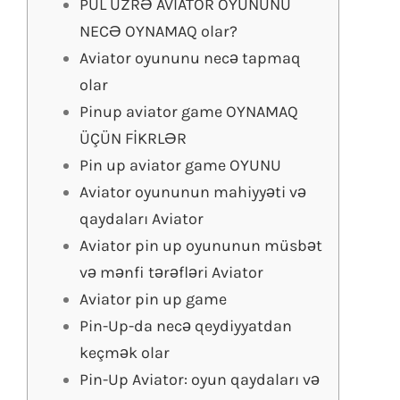
PUL ÜZRƏ AVİATOR OYUNUNU
NECƏ OYNAMAQ olar?
Aviator oyununu necə tapmaq
olar
Pinup aviator game OYNAMAQ
ÜÇÜN FİKRLƏR
Pin up aviator game OYUNU
Aviator oyununun mahiyyəti və
qaydaları Aviator
Aviator pin up oyununun müsbət
və mənfi tərəfləri Aviator
Aviator pin up game
Pin-Up-da necə qeydiyyatdan
keçmək olar
Pin-Up Aviator: oyun qaydaları və