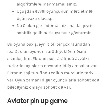
alqoritmlərə inanmamalısınız.
Uçuşdan əvvəl oyunçunun mərc etmək
üçün vaxtı olacaq.
Nə 0 olan geri ödəmə faizi, nə də qeyri-
sabitlik qalib nəticəyə təsir göstərmir.
Bu oyuna baxış, eyni tipli bir çox raunddan
ibarət olan oyunun sürətli yüklənməsini
asanlaşdırır. Ekranın sol tərəfində əvvəlki
turlarda uçuşların dayandırıldığı əmsallar var.
Ekranın sağ tərəfində edilən mərclərin tarixi
var. Oyun zamanı digər oyunçularla söhbət edə
biləcəyiniz onlayn söhbət də var.
Aviator pin up game