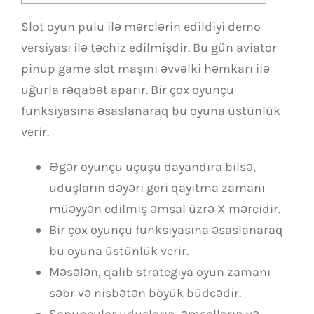
Slot oyun pulu ilə mərclərin edildiyi demo
versiyası ilə təchiz edilmişdir. Bu gün aviator
pinup game slot maşını əvvəlki həmkarı ilə
uğurla rəqabət aparır. Bir çox oyunçu
funksiyasına əsaslanaraq bu oyuna üstünlük
verir.
Əgər oyunçu uçuşu dayandıra bilsə,
uduşların dəyəri geri qayıtma zamanı
müəyyən edilmiş əmsal üzrə X mərcidir.
Bir çox oyunçu funksiyasına əsaslanaraq
bu oyuna üstünlük verir.
Məsələn, qalib strategiya oyun zamanı
səbr və nisbətən böyük büdcədir.