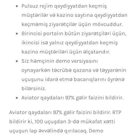
Pulsuz rejim qeydiyyatdan keçmiş
müştərilər və kazino saytına qeydiyyatdan
keçməmiş ziyarətçilər üçün mövcuddur.
Birincisi portalın bütün ziyarətçiləri üçün,
ikincisi isə yalnız qeydiyyatdan keçmiş
kazino müştəriləri üçün əlçatandır.
Siz həmçinin demo versiyasını
oynayarkən təcrübə qazana və təyyarənin
uçuşunu idarə etmə bacarıqlarını öyrənə
bilərsiniz.
Aviator qaydaları 97% gəlir faizini bildirir.
Aviator qaydaları 97% gəlir faizini bildirir. RTP
bildirir ki, 100 uçuşdan 3-də mükafat xətti
uçuşun lap əvvəlində qırılacaq. Demo