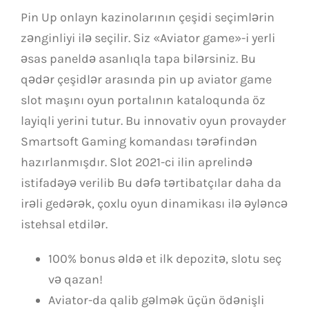
Pin Up onlayn kazinolarının çeşidi seçimlərin
zənginliyi ilə seçilir. Siz «Aviator game»-i yerli
əsas paneldə asanlıqla tapa bilərsiniz. Bu
qədər çeşidlər arasında pin up aviator game
slot maşını oyun portalının kataloqunda öz
layiqli yerini tutur. Bu innovativ oyun provayder
Smartsoft Gaming komandası tərəfindən
hazırlanmışdır. Slot 2021-ci ilin aprelində
istifadəyə verilib Bu dəfə tərtibatçılar daha da
irəli gedərək, çoxlu oyun dinamikası ilə əyləncə
istehsal etdilər.
100% bonus əldə et ilk depozitə, slotu seç
və qazan!
Aviator-da qalib gəlmək üçün ödənişli