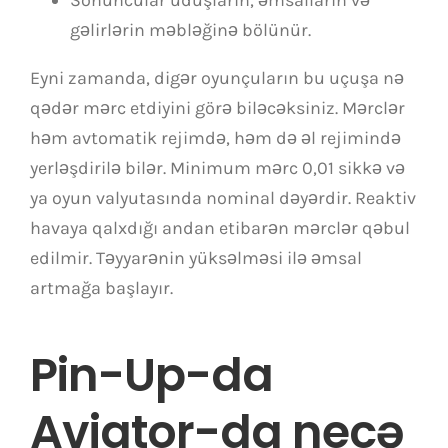
Sonuncular uduşların, əmsalların və
gəlirlərin məbləğinə bölünür.
Eyni zamanda, digər oyunçuların bu uçuşa nə
qədər mərc etdiyini görə biləcəksiniz. Mərclər
həm avtomatik rejimdə, həm də əl rejimində
yerləşdirilə bilər. Minimum mərc 0,01 sikkə və
ya oyun valyutasında nominal dəyərdir. Reaktiv
havaya qalxdığı andan etibarən mərclər qəbul
edilmir. Təyyarənin yüksəlməsi ilə əmsal
artmağa başlayır.
Pin-Up-da
Aviator-da necə