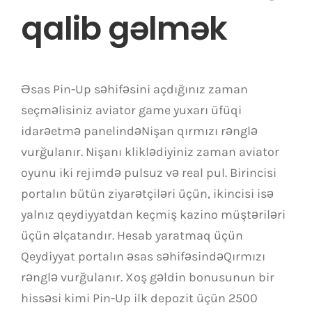
qalib gəlmək
Əsas Pin-Up səhifəsini açdığınız zaman
seçməlisiniz aviator game yuxarı üfüqi
idarəetmə panelindəNişan qırmızı rənglə
vurğulanır. Nişanı kliklədiyiniz zaman aviator
oyunu iki rejimdə pulsuz və real pul. Birincisi
portalın bütün ziyarətçiləri üçün, ikincisi isə
yalnız qeydiyyatdan keçmiş kazino müştəriləri
üçün əlçatandır. Hesab yaratmaq üçün
Qeydiyyat portalın əsas səhifəsindəQırmızı
rənglə vurğulanır. Xoş gəldin bonusunun bir
hissəsi kimi Pin-Up ilk depozit üçün 2500