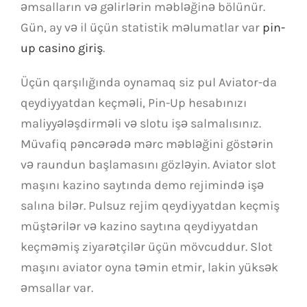
əmsalların və gəlirlərin məbləğinə bölünür.
Gün, ay və il üçün statistik məlumatlar var
pin-
up casino giriş
.
Üçün qarşılığında oynamaq siz pul Aviator-da
qeydiyyatdan keçməli, Pin-Up hesabınızı
maliyyələşdirməli və slotu işə salmalısınız.
Müvafiq pəncərədə mərc məbləğini göstərin
və raundun başlamasını gözləyin. Aviator slot
maşını kazino saytında demo rejimində işə
salına bilər. Pulsuz rejim qeydiyyatdan keçmiş
müştərilər və kazino saytına qeydiyyatdan
keçməmiş ziyarətçilər üçün mövcuddur. Slot
maşını aviator oyna təmin etmir, lakin yüksək
əmsallar var.