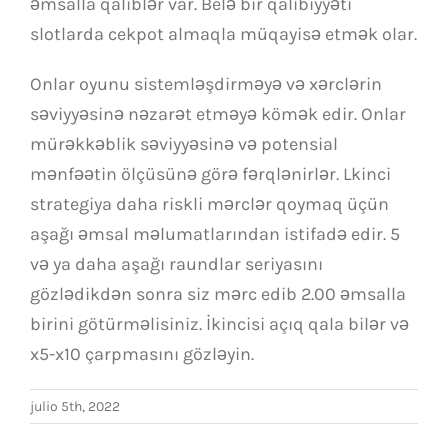
əmsalla qaliblər var. Belə bir qalibiyyəti
slotlarda cekpot almaqla müqayisə etmək olar.
Onlar oyunu sistemləşdirməyə və xərclərin
səviyyəsinə nəzarət etməyə kömək edir. Onlar
mürəkkəblik səviyyəsinə və potensial
mənfəətin ölçüsünə görə fərqlənirlər. Lkinci
strategiya daha riskli mərclər qoymaq üçün
aşağı əmsal məlumatlarından istifadə edir. 5
və ya daha aşağı raundlar seriyasını
gözlədikdən sonra siz mərc edib 2.00 əmsalla
birini götürməlisiniz. İkincisi açıq qala bilər və
x5-x10 çarpmasını gözləyin.
julio 5th, 2022