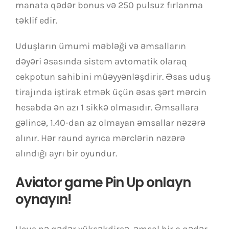
manata qədər bonus və 250 pulsuz fırlanma
təklif edir.
Uduşların ümumi məbləği və əmsalların
dəyəri əsasında sistem avtomatik olaraq
cekpotun sahibini müəyyənləşdirir. Əsas uduş
tirajında ​​iştirak etmək üçün əsas şərt mərcin
hesabda ən azı 1 sikkə olmasıdır. Əmsallara
gəlincə, 1.40-dan az olmayan əmsallar nəzərə
alınır. Hər raund ayrıca mərclərin nəzərə
alındığı ayrı bir oyundur.
Aviator game Pin Up onlayn
oynayın!
Uçuş nə qədər yüksəkdirsə, əmsal bir o qədər