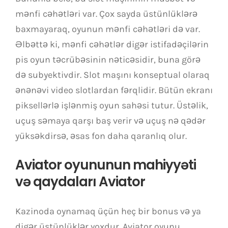
mənfi cəhətləri var. Çox sayda üstünlüklərə
baxmayaraq, oyunun mənfi cəhətləri də var.
Əlbəttə ki, mənfi cəhətlər digər istifadəçilərin
pis oyun təcrübəsinin nəticəsidir, buna görə
də subyektivdir. Slot maşını konseptual olaraq
ənənəvi video slotlardan fərqlidir. Bütün ekranı
piksellərlə işlənmiş oyun sahəsi tutur. Üstəlik,
uçuş səmaya qarşı baş verir və uçuş nə qədər
yüksəkdirsə, əsas fon daha qaranlıq olur.
Aviator oyununun mahiyyəti
və qaydaları Aviator
Kazinoda oynamaq üçün heç bir bonus və ya
digər üstünlüklər yoxdur. Aviator oyunu