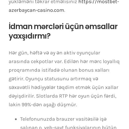
yükləməni təkrar etməlisiniz
https://mostbet-
azerbaycan-casino.com
.
İdman mərcləri üçün əmsallar
yaxşıdırmı?
Hər gün, həftə və ay ən aktiv oyunçular
arasında cekpotlar var. Edilən hər mərc loyallıq
proqramında istifadə olunan bonus xalları
gətirir. Oyunçu statusunu artırmaq və
səxavətli hədiyyələr təqdim etmək üçün xallar
dəyişdirilir. Slotlarda RTP hər oyun üçün fərdi,
lakin 99%-dən aşağı düşmür.
Telefonunuzda brauzer vasitəsilə işə
salınan o, veb-sayt funksiyalarının bütün