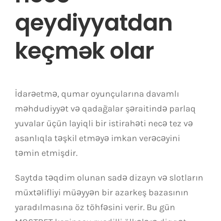
qeydiyyatdan
keçmək olar
İdarəetmə, qumar oyunçularına davamlı
məhdudiyyət və qadağalar şəraitində parlaq
yuvalar üçün layiqli bir istirahəti necə tez və
asanlıqla təşkil etməyə imkan verəcəyini
təmin etmişdir.
Saytda təqdim olunan sadə dizayn və slotların
müxtəlifliyi müəyyən bir azarkeş bazasının
yaradılmasına öz töhfəsini verir. Bu gün