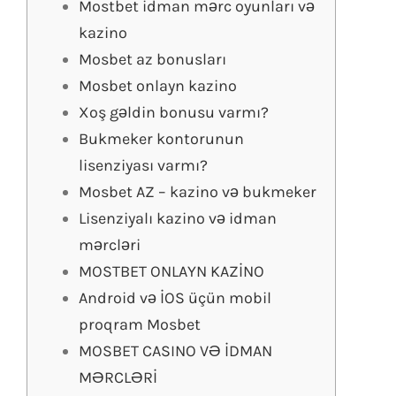
Mostbet idman mərc oyunları və
kazino
Mosbet az bonusları
Mosbet onlayn kazino
Xoş gəldin bonusu varmı?
Bukmeker kontorunun
lisenziyası varmı?
Mosbet AZ – kazino və bukmeker
Lisenziyalı kazino və idman
mərcləri
MOSTBET ONLAYN KAZİNO
Android və İOS üçün mobil
proqram Mosbet
MOSBET CASINO VƏ İDMAN
MƏRCLƏRİ