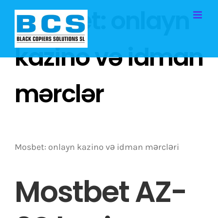
Saltar
Mosbet: onlayn
al
contenido
kazino və idman
mərclər
Mosbet: onlayn kazino və idman mərcləri
Mostbet AZ-