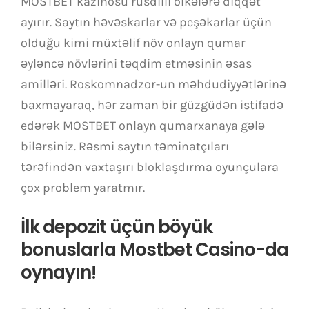
MOSTBET kazinosu rusdilli ölkələrə diqqət
ayırır. Saytın həvəskarlar və peşəkarlar üçün
olduğu kimi müxtəlif növ onlayn qumar
əyləncə növlərini təqdim etməsinin əsas
amilləri. Roskomnadzor-un məhdudiyyətlərinə
baxmayaraq, hər zaman bir güzgüdən istifadə
edərək MOSTBET onlayn qumarxanaya gələ
bilərsiniz. Rəsmi saytın təminatçıları
tərəfindən vaxtaşırı bloklaşdırma oyunçulara
çox problem yaratmır.
İlk depozit üçün böyük
bonuslarla Mostbet Casino-da
oynayın!