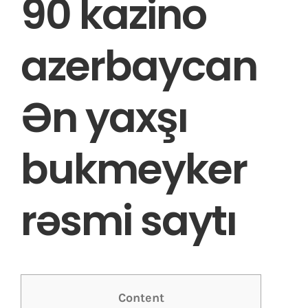
90 kazino
azerbaycan
Ən yaxşı
bukmeyker
rəsmi saytı
Content