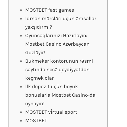
MOSTBET fast games
İdman mərcləri üçün əmsallar
yaxşıdırmı?
Oyuncaqlarınızı Hazırlayın:
Mostbet Casino Azərbaycan
Gözləyir!
Bukmeker kontorunun rəsmi
saytında necə qeydiyyatdan
keçmək olar
İlk depozit üçün böyük
bonuslarla Mostbet Casino-da
oynayın!
MOSTBET vİrtual sport
MOSTBET