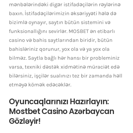
mənbələrindəki digər istifadəçilərin rəylərinə
baxın. İstifadəçilərimizin əksəriyyəti hələ də
bizimlə oynayır, saytın bütün sistemini və
funksionallığını sevirlər. MOSBET ən etibarlı
casino və bahis saytlarından biridir, bütün
bahisləriniz qorunur, yox ola və ya yox ola
bilməz. Saytla bağlı hər hansı bir probleminiz
varsa, texniki dəstək xidmətinə müraciət edə
bilərsiniz, işçilər sualınızı tez bir zamanda həll
etməyə kömək edəcəklər.
Oyuncaqlarınızı Hazırlayın:
Mostbet Casino Azərbaycan
Gözləyir!