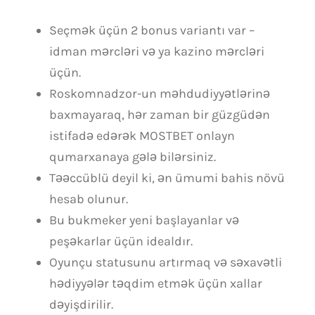
Seçmək üçün 2 bonus variantı var –
idman mərcləri və ya kazino mərcləri
üçün.
Roskomnadzor-un məhdudiyyətlərinə
baxmayaraq, hər zaman bir güzgüdən
istifadə edərək MOSTBET onlayn
qumarxanaya gələ bilərsiniz.
Təəccüblü deyil ki, ən ümumi bahis növü
hesab olunur.
Bu bukmeker yeni başlayanlar və
peşəkarlar üçün idealdır.
Oyunçu statusunu artırmaq və səxavətli
hədiyyələr təqdim etmək üçün xallar
dəyişdirilir.