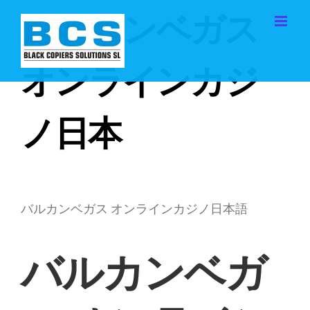
Saltar
バルカンベガス
al
contenido
オンラインカジ
ノ日本
バルカンベガス オンラインカジノ日本語
バルカンベガ