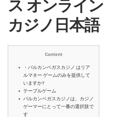
ス オンライン
カジノ日本語
Content
・バルカンベガスカジノ はリア
ルマネー ゲームのみを提供して
いますか?
テーブルゲーム
バルカンベガスカジノは、カジノ
ゲーマーにとって一番の選択肢で
す