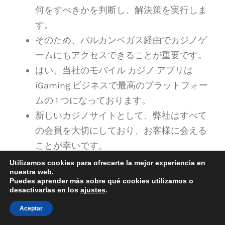
何をすべきかを判断し、解決策を実行しま
す。
そのため、バルカンベガス経由でカジノゲ
ームにもアクセスできることが重要です。
はい、当社のモバイル カジノ アプリは
iGaming ビジネスで最高のプラットフォー
ムの 1 つになっております。
新しいカジノサイトとして、弊社はすべて
の会員を大切にしており、お客様に会える
ことが幸いです。
Utilizamos cookies para ofrecerte la mejor experiencia en
デスクトップPCと同じように、弊社のサービス
nuestra web.
Puedes aprender más sobre qué cookies utilizamos o
を継続して利用することができます。
desactivarlas en los
ajustes
.
Vulkanvegas Casinoのオンラインカジノゲーム
Aceptar
のカジノ ボーナスは、初心者から常連プレイヤ