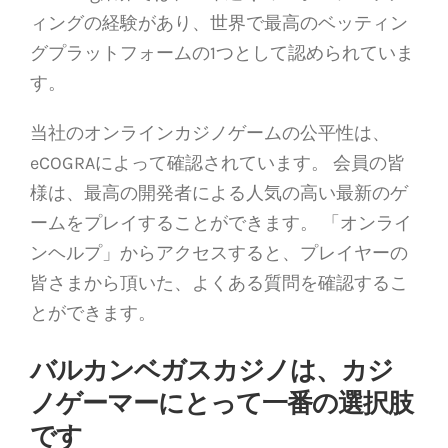
ィングの経験があり、世界で最高のベッティン
グプラットフォームの1つとして認められていま
す。
当社のオンラインカジノゲームの公平性は、
eCOGRAによって確認されています。 会員の皆
様は、最高の開発者による人気の高い最新のゲ
ームをプレイすることができます。 「オンライ
ンヘルプ」からアクセスすると、プレイヤーの
皆さまから頂いた、よくある質問を確認するこ
とができます。
バルカンベガスカジノは、カジ
ノゲーマーにとって一番の選択肢
です