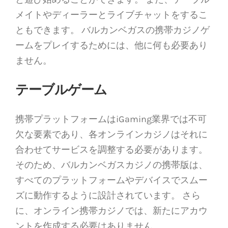
メイトやディーラーとライブチャットをするこ
ともできます。 バルカンベガスの携帯カジノゲ
ームをプレイするためには、他に何も必要あり
ません。
テーブルゲーム
携帯プラットフォームはiGaming業界では不可
欠な要素であり、各オンラインカジノはそれに
合わせてサービスを調整する必要があります。
そのため、バルカンベガスカジノの携帯版は、
すべてのプラットフォームやデバイスでスムー
ズに動作するように設計されています。 さら
に、オンライン携帯カジノでは、新たにアカウ
ントを作成する必要はありません。