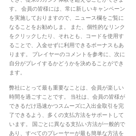
す。 会員の皆様には、常に新しいキャンペーン
を実施しておりますので、ニュース欄をご覧に
なることをお勧めしま。 また、個性的なリンク
をクリックしたり、それとも、コードを使用す
ることで、入金せずに利用できるボーナスもあ
ります。 プレイヤーのコメントを参考に、次に
自分がプレイするかどうかを決めることができ
ます。
弊社にとって最も重要なことは、会員が楽しい
時間を過ごすことです。 当社は、会員の皆様が
できるだけ迅速かつスムーズに入出金取引を完
了できるよう、多くの支払方法をサポートして
います。 国ごとに異なる支払い方法が一般的で
あり、すべてのプレーヤーが最も簡単な方法を