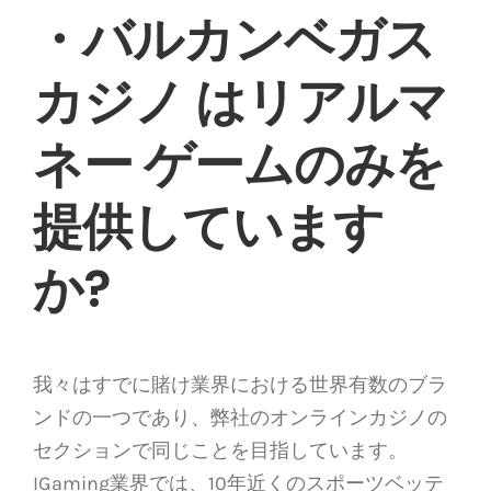
・バルカンベガス
カジノ はリアルマ
ネー ゲームのみを
提供しています
か?
我々はすでに賭け業界における世界有数のブラ
ンドの一つであり、弊社のオンラインカジノの
セクションで同じことを目指しています。
IGaming業界では、10年近くのスポーツベッテ