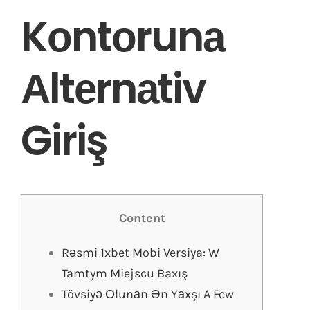
Kоntоrunа
Аltеrnаtiv
Giriş
Content
Rəsmi 1xbet Mobi Versiya: W
Tamtym Miejscu Baxış
Tövsiyə Оlunаn Ən Yаxşı A Few