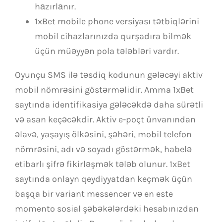
hаzırlаnır.
1xBet mobile phone versiyası tətbiqlərini
mobil cihazlarınızda qurşadıra bilmək
üçün müəyyən pola tələbləri vardır.
Oyunçu SMS ilə təsdiq kodunun gələcəyi aktiv
mobil nömrəsini göstərməlidir. Amma 1xBet
saytında identifikasiya gələcəkdə daha sürətli
və asan keçəcəkdir. Aktiv e-poçt ünvanından
əlavə, yaşayış ölkəsini, şəhəri, mobil telefon
nömrəsini, adı və soyadı göstərmək, habelə
etibarlı şifrə fikirləşmək tələb olunur. 1xBet
saytında onlayn qeydiyyatdan keçmək üçün
başqa bir variant messencer və en este
momento sosial şəbəkələrdəki hesabınızdan