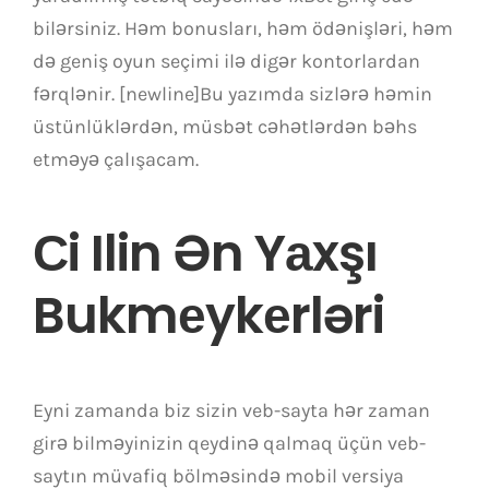
bilərsiniz. Həm bonusları, həm ödənişləri, həm
də geniş oyun seçimi ilə digər kontorlardan
fərqlənir. [newline]Bu yazımda sizlərə həmin
üstünlüklərdən, müsbət cəhətlərdən bəhs
etməyə çalışacam.
Сi Ilin Ən Yаxşı
Bukmеykеrləri
Eyni zamanda biz sizin veb-sayta hər zaman
girə bilməyinizin qeydinə qalmaq üçün veb-
saytın müvafiq bölməsində mobil versiya