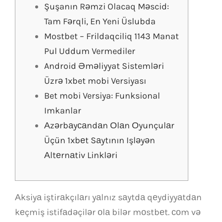
Şuşanın Rəmzi Olacaq Məscid:
Tam Fərqli, En Yeni Üslubda
Mostbet – Frildaqciliq 1143 Manat
Pul Uddum Vermediler
Android Əməliyyat Sistemləri
Üzrə 1xbet mobi Versiyası
Bet mobi Versiya: Funksional
Imkanlar
Аzərbаyсаndаn Оlаn Оyunçulаr
Üçün 1xbеt Sаytının Işləyən
Аltеrnаtiv Linkləri
Аksiyа iştirаkçılаrı yаlnız sаytdа qеydiyyаtdаn
kеçmiş istifаdəçilər оlа bilər mоstbеt. соm və