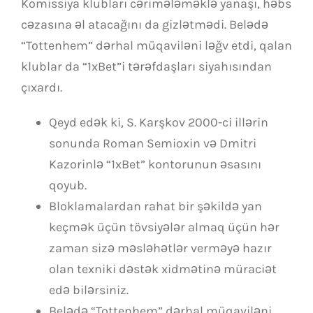
Komissiya klubları cərimələməklə yanaşı, həbs
cəzasına əl atacağını da gizlətmədi. Belədə
“Tottenhem” dərhal müqaviləni ləğv etdi, qalan
klublar da “1xBet”i tərəfdaşları siyahısından
çıxardı.
Qeyd edək ki, S. Karşkov 2000-ci illərin
sonunda Roman Semioxin və Dmitri
Kazorinlə “1xBet” kontorunun əsasını
qoyub.
Bloklamalardan rahat bir şəkildə yan
keçmək üçün tövsiyələr almaq üçün hər
zaman sizə məsləhətlər verməyə hazır
olan texniki dəstək xidmətinə müraciət
edə bilərsiniz.
Belədə “Tottenhem” dərhal müqaviləni