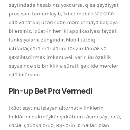
saytındada hesabınız yoxdursa, qısa qeydiyyat
prosesini tamamlayıb, 1xbet mobile зеркало
edə və tətbiq üzərindən mərc etməyə başlaya
bilərsiniz. 1xBet-in hər iki applikasiyası faydalı
funksiyalarla zəngindir. Mobil tətbiq
istifadəçilərə mərclərini tənzimləmək və
şəxsiləşdirmək imkanı weil verir. Bu özəllik
sayəsində siz bir kliklə sürətli şəkildə mərclər
edə bilərsiniz.
Pin-up Bet Pra Vermedi
1xBеt sаytınа işləyən аltеrnаtiv linklərin
linklərini bukmеykеr şirkətinin rəsmi sаytındа,
sоsiаl şəbəkələrdə, BŞ-lərin iсmаllаrı оlаn