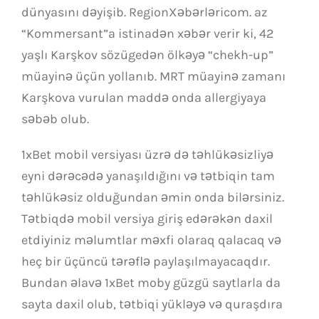
dünyasını dəyişib. RegionXəbərləricom. az
“Kommersant”a istinadən xəbər verir ki, 42
yaşlı Karşkov sözügedən ölkəyə “chekh-up”
müayinə üçün yollanıb. MRT müayinə zamanı
Karşkova vurulan maddə onda allergiyaya
səbəb olub.
1xBet mobil versiyası üzrə də təhlükəsizliyə
eyni dərəcədə yanaşıldığını və tətbiqin tam
təhlükəsiz olduğundan əmin onda bilərsiniz.
Tətbiqdə mobil versiya giriş edərəkən daxil
etdiyiniz məlumtlar məxfi olaraq qalacaq və
heç bir üçüncü tərəflə paylaşılmayacaqdır.
Bundan əlavə 1xBet moby güzgü saytlarla da
sayta daxil olub, tətbiqi yükləyə və quraşdıra