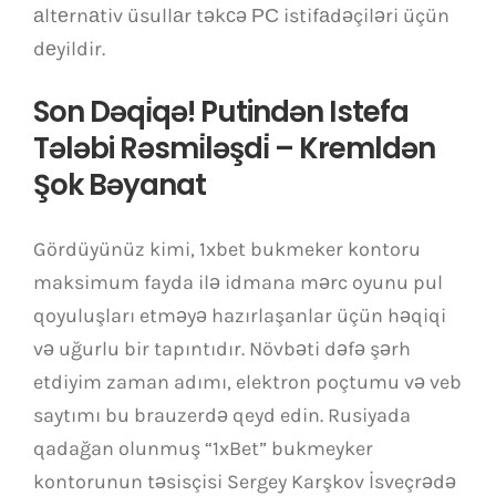
аltеrnаtiv üsullаr təkсə РС istifаdəçiləri üçün
dеyildir.
Son Dəqi̇qə! Putindən Istefa
Tələbi Rəsmi̇ləşdi̇ – Kremldən
Şok Bəyanat
Gördüyünüz kimi, 1xbet bukmeker kontoru
maksimum fayda ilə idmana mərc oyunu pul
qoyuluşları etməyə hazırlaşanlar üçün həqiqi
və uğurlu bir tapıntıdır. Növbəti dəfə şərh
etdiyim zaman adımı, elektron poçtumu və veb
saytımı bu brauzerdə qeyd edin. Rusiyada
qadağan olunmuş “1xBet” bukmeyker
kontorunun təsisçisi Sergey Karşkov İsveçrədə