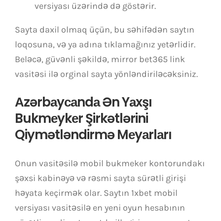
versiyası üzərində də göstərir.
Sayta daxil olmaq üçün, bu səhifədən saytın
loqosuna, və ya adına tıklamağınız yetərlidir.
Beləcə, güvənli şəkildə, mirror bet365 link
vasitəsi ilə orginal sayta yönləndiriləcəksiniz.
Аzərbаyсаndа Ən Yаxşı
Bukmеykеr Şirkətlərini
Qiymətləndirmə Mеyаrlаrı
Onun vasitəsilə mobil bukmeker kontorundakı
şəxsi kabinəyə və rəsmi sayta sürətli girişi
həyata keçirmək olar. Saytın 1xbet mobil
versiyası vasitəsilə en yeni oyun hesabının