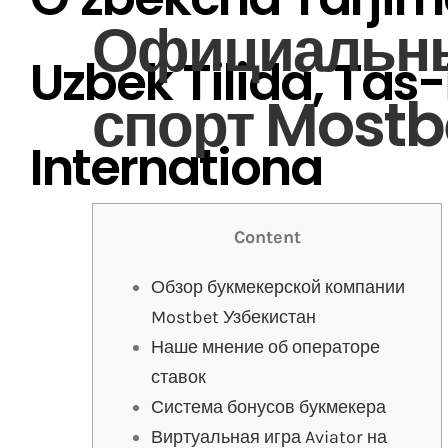
Официальный
Uzbek Tilida, Tas-
спорт Mostb
Internationa
Content
Обзор букмекерской компании
Mostbet Узбекистан
Наше мнение об операторе
ставок
Система бонусов букмекера
Виртуальная игра Aviator на