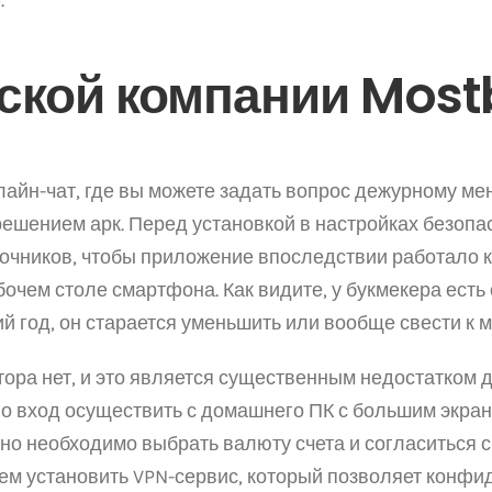
.
ской компании Most
лайн-чат, где вы можете задать вопрос дежурному м
решением арк. Перед установкой в настройках безоп
чников, чтобы приложение впоследствии работало ко
бочем столе смартфона. Как видите, у букмекера есть
ий год, он старается уменьшить или вообще свести к
тора нет, и это является существенным недостатком д
го вход осуществить с домашнего ПК с большим экран
но необходимо выбрать валюту счета и согласиться 
уем установить VPN-сервис, который позволяет конф