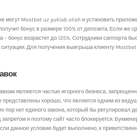
 могут Mostbet uz yuklab olish и установить прилож
получит бонус в размере 100% от депозита. Если же с
а – бонус возрастет до 125%. Сотрудники саппорта бы
ситуации. Для получения выигрыша клиенту Mostbet
тавок
тавкам являются частью игорного бизнеса, запрещенн
е представлены хорошо, что является одним из веду
сих пор нет единого закона, который бы регулировал
 запретом и поэтому сайт часто блокируется. Букмекер
 Если данное условие будет выполнено, к приветстве