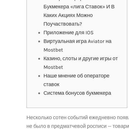
Букмекера «лига Ставок» И В
Каких Акциях Можно
Поучаствовать?
Приложение для IOS
Виртуальная игра Aviator на
Mostbet
Казино, слоты и другие игры от
Mostbet
Наше мнение об операторе
ставок
Система бонусов букмекера
Несколько сотен событий ежедневно появля
не было в предматчевой росписи — товар