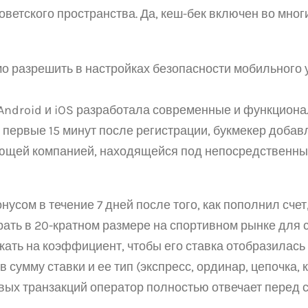
оветского пространства. Да, кеш-бек включен во мног
о разрешить в настройках безопасности мобильного 
Android и iOS разработала современные и функцион
в первые 15 минут после регистрации, букмекер добав
яющей компанией, находящейся под непосредственны
усом в течение 7 дней после того, как пополнил сче
рать в 20-кратном размере на спортивном рынке для
ажать на коэффициент, чтобы его ставка отобразилась 
сумму ставки и ее тип (экспресс, ординар, цепочка, ко
ых транзакций оператор полностью отвечает перед с