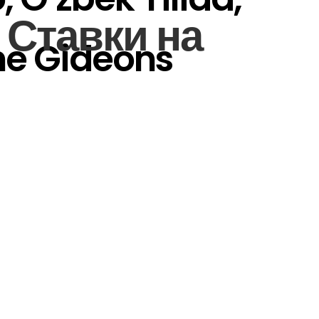
Ставки на
The Gideons