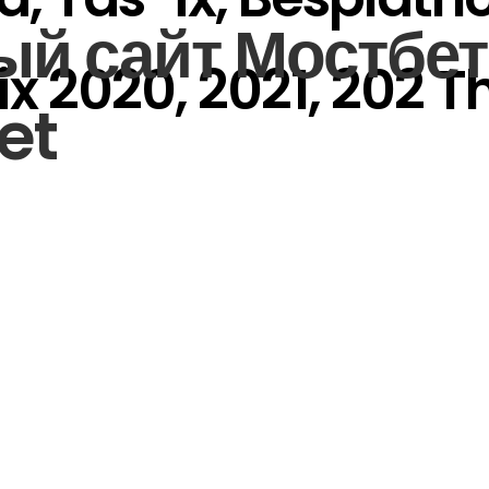
 сайт Мостбет 
ix 2020, 2021, 202 
et