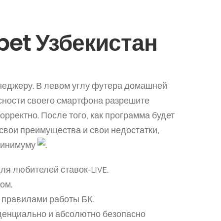
bet Узбекистан
енеджеру. В левом углу футера домашней
асности своего смартфона разрешите
рректно. После того, как программа будет
 свои преимущества и свои недостатки,
 минимуму
.
ля любителей ставок-LIVE.
ом.
с правилами работы БК.
иденциально и абсолютно безопасно