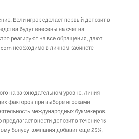
ение. Если игрок сделает первый депозит в
редства будут внесены на счет на
стро реагируют на все обращения, дают
 com необходимо в личном кабинете
ого на законодательном уровне. Линия
щих факторов при выборе игроками
 деятельность международных букмекеров.
 предлагает внести депозит в течение 15-
нному бонусу компания добавит еще 25%,