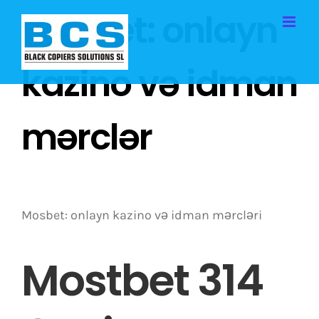
Saltar
Mosbet: onlayn
al
contenido
kazino və idman
mərclər
Mosbet: onlayn kazino və idman mərcləri
Mostbet 314