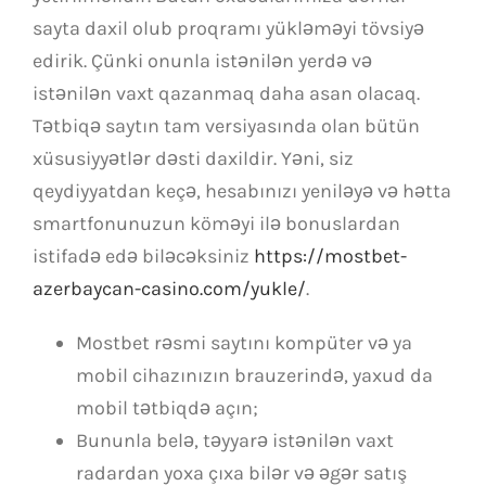
sayta daxil olub proqramı yükləməyi tövsiyə
edirik. Çünki onunla istənilən yerdə və
istənilən vaxt qazanmaq daha asan olacaq.
Tətbiqə saytın tam versiyasında olan bütün
xüsusiyyətlər dəsti daxildir. Yəni, siz
qeydiyyatdan keçə, hesabınızı yeniləyə və hətta
smartfonunuzun köməyi ilə bonuslardan
istifadə edə biləcəksiniz
https://mostbet-
azerbaycan-casino.com/yukle/
.
Mostbet rəsmi saytını kompüter və ya
mobil cihazınızın brauzerində, yaxud da
mobil tətbiqdə açın;
Bununla belə, təyyarə istənilən vaxt
radardan yoxa çıxa bilər və əgər satış