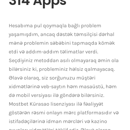
314 Apps
Hesabıma pul qoymaqla bağlı problem
yaşamışdım, ancaq dəstək təmsilçisi dərhal
mənə problemin səbəbini tapmaqda kömək
etdi və addım-addım təlimatlar verdi.
Seçdiyiniz metoddan asılı olmayaraq əmin ola
bilərsiniz ki, probleminiz həlsiz qalmayacaq.
Əlavə olaraq, siz sorğunuzu müştəri
xidmətlərinə veb-saytın həm masaüstü, həm
də mobil versiyası ilə göndərə bilərsiniz.
Mostbet Kürasao lisenziyası ilə fəaliyyət
göstərən rəsmi onlayn mərc platformasıdır və
istifadəçilərinə idman mərcləri və kazino
oyunları xidmətləri təklif edir. Əlavə olaraq,