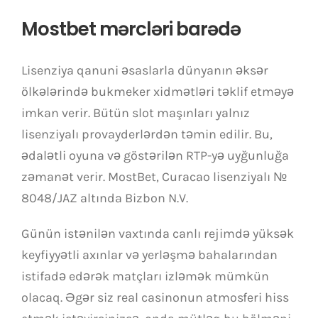
Mostbet mərcləri barədə
Lisenziya qanuni əsaslarla dünyanın əksər
ölkələrində bukmeker xidmətləri təklif etməyə
imkan verir. Bütün slot maşınları yalnız
lisenziyalı provayderlərdən təmin edilir. Bu,
ədalətli oyuna və göstərilən RTP-yə uyğunluğa
zəmanət verir. MostBet, Curacao lisenziyalı №
8048/JAZ altında Bizbon N.V.
Günün istənilən vaxtında canlı rejimdə yüksək
keyfiyyətli axınlar və yerləşmə bahalarından
istifadə edərək matçları izləmək mümkün
olacaq. Əgər siz real casinonun atmosferi hiss