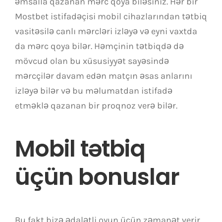
əmsalla qazanan mərc qoya biləsiniz. Hər bir
Mostbet istifadəçisi mobil cihazlarından tətbiq
vasitəsilə canlı mərcləri izləyə və eyni vaxtda
da mərc qoya bilər. Həmçinin tətbiqdə də
mövcud olan bu xüsusiyyət sayəsində
mərcçilər davam edən matçın əsas anlarını
izləyə bilər və bu məlumatdan istifadə
etməklə qazanan bir proqnoz verə bilər.
Mobil tətbiq
üçün bonuslar
Bu fakt bizə ədalətli oyun üçün zəmanət verir,