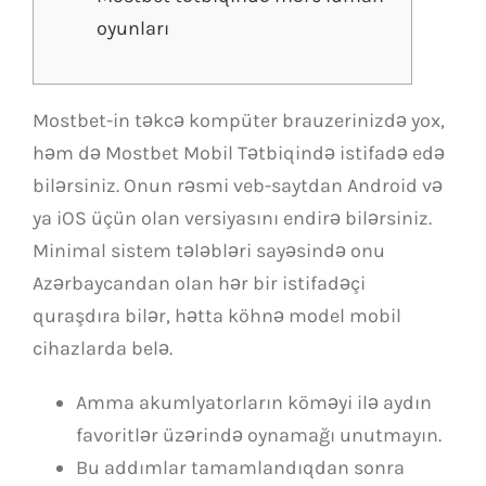
oyunları
Mostbet-in təkcə kompüter brauzerinizdə yox,
həm də Mostbet Mobil Tətbiqində istifadə edə
bilərsiniz. Onun rəsmi veb-saytdan Android və
ya iOS üçün olan versiyasını endirə bilərsiniz.
Minimal sistem tələbləri sayəsində onu
Azərbaycandan olan hər bir istifadəçi
quraşdıra bilər, hətta köhnə model mobil
cihazlarda belə.
Amma akumlyatorların köməyi ilə aydın
favoritlər üzərində oynamağı unutmayın.
Bu addımlar tamamlandıqdan sonra