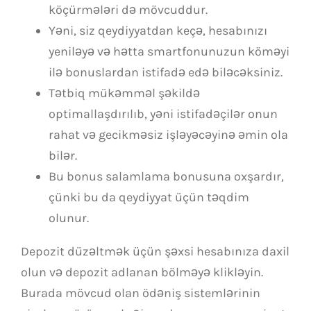
köçürmələri də mövcuddur.
Yəni, siz qeydiyyatdan keçə, hesabınızı
yeniləyə və hətta smartfonunuzun köməyi
ilə bonuslardan istifadə edə biləcəksiniz.
Tətbiq mükəmməl şəkildə
optimallaşdırılıb, yəni istifadəçilər onun
rahat və gecikməsiz işləyəcəyinə əmin ola
bilər.
Bu bonus salamlama bonusuna oxşardır,
çünki bu da qeydiyyat üçün təqdim
olunur.
Depozit düzəltmək üçün şəxsi hesabınıza daxil
olun və depozit adlanan bölməyə klikləyin.
Burada mövcud olan ödəniş sistemlərinin