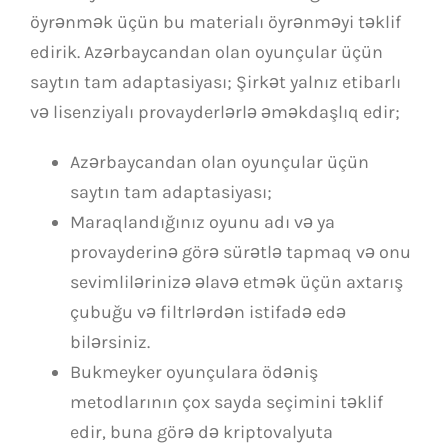
öyrənmək üçün bu materialı öyrənməyi təklif
edirik. Azərbaycandan olan oyunçular üçün
saytın tam adaptasiyası; Şirkət yalnız etibarlı
və lisenziyalı provayderlərlə əməkdaşlıq edir;
Azərbaycandan olan oyunçular üçün
saytın tam adaptasiyası;
Maraqlandığınız oyunu adı və ya
provayderinə görə sürətlə tapmaq və onu
sevimlilərinizə əlavə etmək üçün axtarış
çubuğu və filtrlərdən istifadə edə
bilərsiniz.
Bukmeyker oyunçulara ödəniş
metodlarının çox sayda seçimini təklif
edir, buna görə də kriptovalyuta