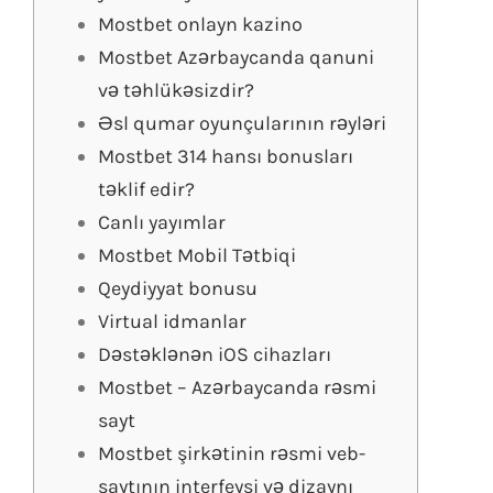
Mostbet onlayn kazino
Mostbet Azərbaycanda qanuni
və təhlükəsizdir?
Əsl qumar oyunçularının rəyləri
Mostbet 314 hansı bonusları
təklif edir?
Canlı yayımlar
Mostbet Mobil Tətbiqi
Qeydiyyat bonusu
Virtual idmanlar
Dəstəklənən iOS cihazları
Mostbet – Azərbaycanda rəsmi
sayt
Mostbet şirkətinin rəsmi veb-
saytının interfeysi və dizaynı