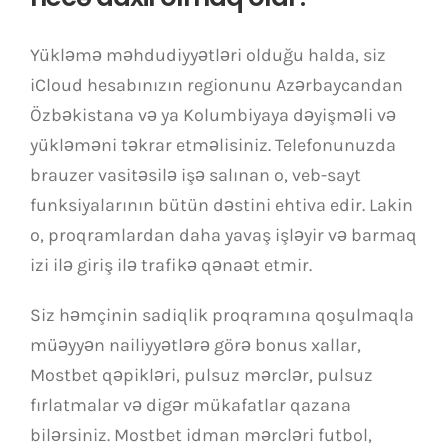
Yükləmə məhdudiyyətləri olduğu halda, siz
iCloud hesabınızın regionunu Azərbaycandan
Özbəkistana və ya Kolumbiyaya dəyişməli və
yükləməni təkrar etməlisiniz. Telefonunuzda
brauzer vasitəsilə işə salınan o, veb-sayt
funksiyalarının bütün dəstini ehtiva edir. Lakin
o, proqramlardan daha yavaş işləyir və barmaq
izi ilə giriş ilə trafikə qənaət etmir.
Siz həmçinin sadiqlik proqramına qoşulmaqla
müəyyən nailiyyətlərə görə bonus xallar,
Mostbet qəpikləri, pulsuz mərclər, pulsuz
fırlatmalar və digər mükafatlar qazana
bilərsiniz. Mostbet idman mərcləri futbol,