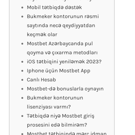
Mobil tətbiqdə dəstək
Bukmeker kontorunun rəsmi
saytında necə qeydiyyatdan
keçmək olar
Mostbet Azərbaycanda pul
qoyma və çıxarma metodları
iOS tətbiqini yeniləmək 2023?
Iphone üçün Mostbet App
Canlı Hesab
Mostbet-də bonuslarla oynayın
Bukmeker kontorunun
lisenziyası varmı?
Tətbiqdə niyə Mostbet giriş
prosesini edə bilmirəm?
Mostbet tətbiqində mərc idman