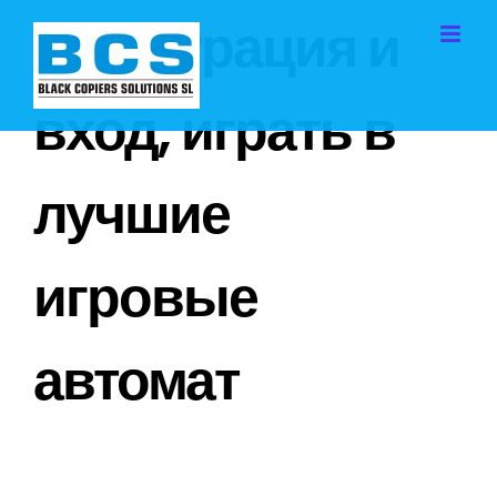
Saltar
регистрация и
al
contenido
вход, играть в
лучшие
игровые
автомат