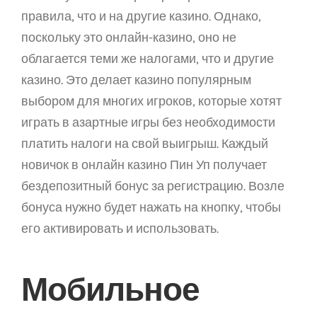
правила, что и на другие казино. Однако,
поскольку это онлайн-казино, оно не
облагается теми же налогами, что и другие
казино. Это делает казино популярным
выбором для многих игроков, которые хотят
играть в азартные игры без необходимости
платить налоги на свой выигрыш. Каждый
новичок в онлайн казино Пин Уп получает
бездепозитный бонус за регистрацию. Возле
бонуса нужно будет нажать на кнопку, чтобы
его активировать и использовать.
Мобильное