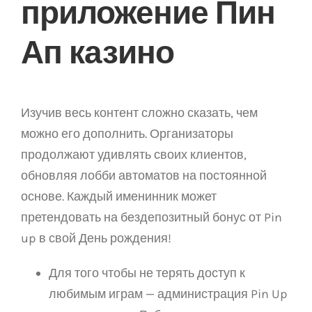
приложение Пин
Ап казино
Изучив весь контент сложно сказать, чем
можно его дополнить. Организаторы
продолжают удивлять своих клиентов,
обновляя лобби автоматов на постоянной
основе. Каждый именинник может
претендовать на бездепозитный бонус от Pin
up в свой День рождения!
Для того чтобы не терять доступ к
любимым играм — администрация Pin Up