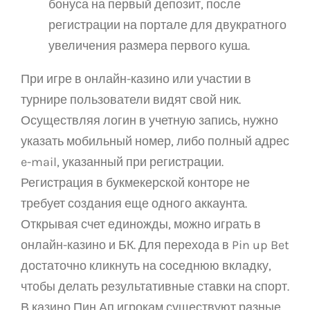
бонуса на первый депозит, после
регистрации на портале для двукратного
увеличения размера первого куша.
При игре в онлайн-казино или участии в
турнире пользователи видят свой ник.
Осуществляя логин в учетную запись, нужно
указать мобильный номер, либо полный адрес
e-mail, указанный при регистрации.
Регистрация в букмекерской конторе не
требует создания еще одного аккаунта.
Открывая счет единожды, можно играть в
онлайн-казино и БК. Для перехода в Pin up Bet
достаточно кликнуть на соседнюю вкладку,
чтобы делать результативные ставки на спорт.
В казино Пин Ап игрокам существуют разные