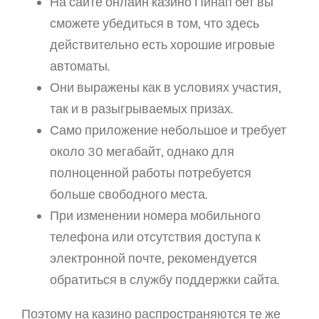
На сайте онлайн казино Пинап бет вы
сможете убедиться в том, что здесь
действительно есть хорошие игровые
автоматы.
Они выражены как в условиях участия,
так и в разыгрываемых призах.
Само приложение небольшое и требует
около 30 мегабайт, однако для
полноценной работы потребуется
больше свободного места.
При изменении номера мобильного
телефона или отсутствия доступа к
электронной почте, рекомендуется
обратиться в службу поддержки сайта.
Поэтому на казино распространяются те же