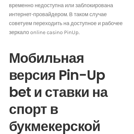
временно недоступна или заблокирована
интернет-провайдером. В таком случае
советуем переходить на доступное и рабочее
зеркало online casino PinUp.
Мобильная
версия Pin-Up
bet и ставки на
спорт в
букмекерской