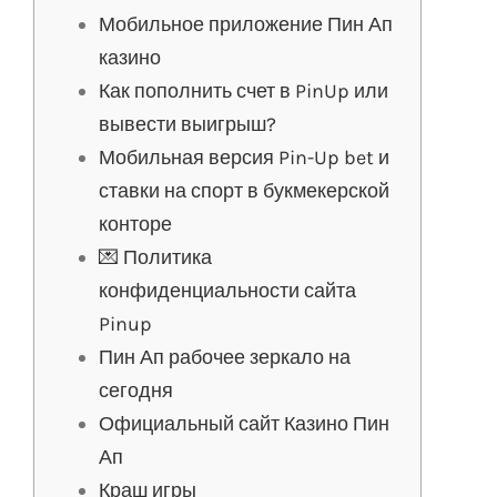
Мобильное приложение Пин Ап
казино
Как пополнить счет в PinUp или
вывести выигрыш?
Мобильная версия Pin-Up bet и
ставки на спорт в букмекерской
конторе
💌 Политика
конфиденциальности сайта
Pinup
Пин Ап рабочее зеркало на
сегодня
Официальный сайт Казино Пин
Ап
Краш игры