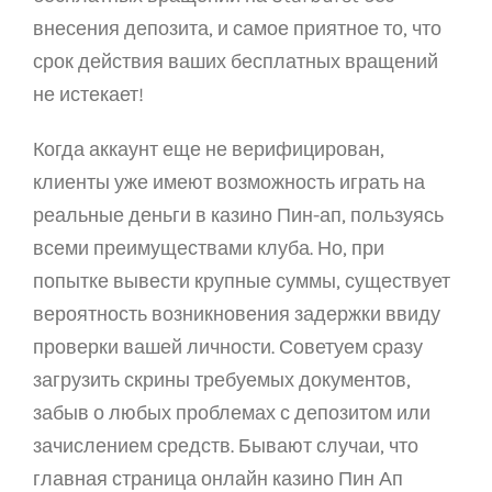
внесения депозита, и самое приятное то, что
срок действия ваших бесплатных вращений
не истекает!
Когда аккаунт еще не верифицирован,
клиенты уже имеют возможность играть на
реальные деньги в казино Пин-ап, пользуясь
всеми преимуществами клуба. Но, при
попытке вывести крупные суммы, существует
вероятность возникновения задержки ввиду
проверки вашей личности. Советуем сразу
загрузить скрины требуемых документов,
забыв о любых проблемах с депозитом или
зачислением средств. Бывают случаи, что
главная страница онлайн казино Пин Ап