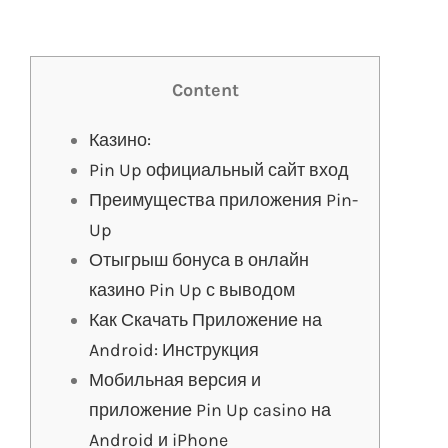
Content
Казино:
Pin Up официальный сайт вход
Преимущества приложения Pin-
Up
Отыгрыш бонуса в онлайн
казино Pin Up с выводом
Как Скачать Приложение на
Android: Инструкция
Мобильная версия и
приложение Pin Up casino на
Android и iPhone