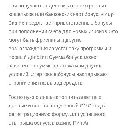
они получают от депозита с электронных
кошельков или банковских карт бонус. Pinup
Casino предлагает приветственные бонусы
при пополнении счета для новых игроков. Это
могут быть фриспины и другие
вознаграждения за установку программы и
первый депозит. Сумма бонуса может
зависеть от суммы платежа или других
условий. Стартовые бонусы накладывают
ограничения на вывод средств.
Гостю нужно лишь заполнить анкетные
данные и ввести полученный СМС код в
регистрационную форму. Для успешного
отыгрыша бонуса в казино Пин Ап