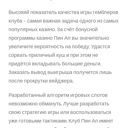
Высокий показатель качества игры гемблеров
клуба – самая важная задача одного из самых
популярных казино. За счёт бонусной
программы казино Пин Ап вы значительно
увеличите вероятность на победу. Удастся
сорвать приличный куш и при этом не
придётся вкладывать большие деньги.
Заказать вывод выигрыша получится лишь
после прокрутки вейджера.
Разработанный алгоритм игровых слотов
невозможно обмануть. Лучше разработать
свою стратегию игры или воспользоваться
уже готовыми тактиками. Клуб Пин Ап имеет