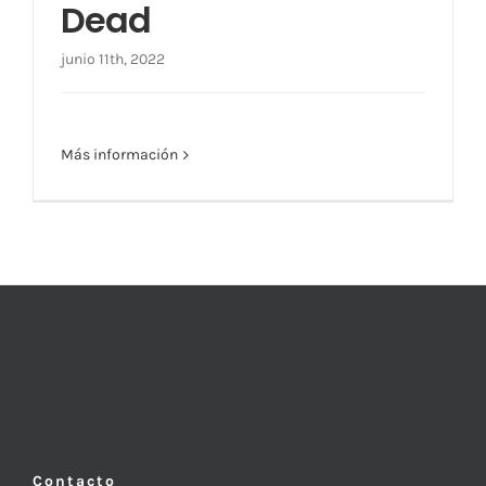
Dead
junio 11th, 2022
Más información
Contacto