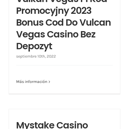
Promocyjny 2023 ️
Bonus Cod Do Vulcan
Vegas Casino Bez
Depozyt
septiembre 10th, 2022
Más información
Mystake Casino