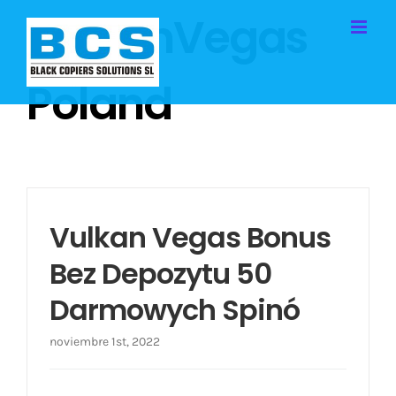
Saltar
VulkanVegas
al
contenido
Poland
Vulkan Vegas Bonus
Bez Depozytu 50
Darmowych Spinó
noviembre 1st, 2022