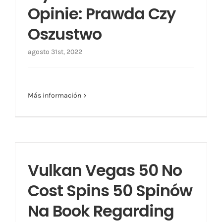
Opinie: Prawda Czy
Oszustwo
agosto 31st, 2022
Más información
Vulkan Vegas 50 No
Cost Spins 50 Spinów
Na Book Regarding