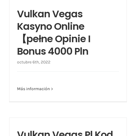
Vulkan Vegas
Kasyno Online
【pełne Opinie I
Bonus 4000 Pln
octubre 6th, 2022
Más información
Vulkan Vegas Pl Kod