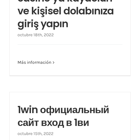
ve kişisel dolabınıza
giriş yapın
octubre 18th, 2022
Más información
1win официальный
сайт вход в 1ви
octubre 15th, 2022