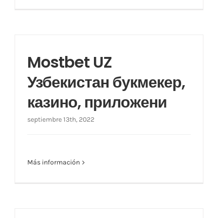
Mostbet UZ
Узбекистан букмекер,
казино, приложени
septiembre 13th, 2022
Más información